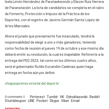
Isela Limón Hernández de Parataekwondo y Eliezer Ruiz Herrera
de Paranatación. La lista de candidatos se completa en el rubro
de Fomento, Protección o Impuso de la Práctica de los
Deportes, con el registro de Jacinto Germán Santiz López de
Artes Marciales.
Ahora el jurado que previamente fue insaculado, tendrá la
responsabilidad de elegir a uno o más ganadores, teniendo
como fecha de reunión el jueves 19 de octubre y ese mismo día
deberá emitir su resolución, la cual es inapelable. Referente a la
entrega del PED 2023, tal como en los últimos cuatro años,
será el gobernador Rutilio Escandón Cadenas quien haga
entrega en fecha aún por definir.
chiapas
premio estatal del deporte
0 comments
0
Pinterest
Tumblr
VK
Odnoklassniki
Reddit
Stumbleupon
LINE
Pocket
Skype
Viber
Email
notinucleo