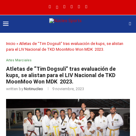
Inicio
»
Atletas de “Tim Dogsuli” tras evaluación de kups, se alistan
para el LIV Nacional de TKD MoonMoo Won MDK 2023.
Artes Marciales
Atletas de “Tim Dogsuli” tras evaluación de
kups, se alistan para el LIV Nacional de TKD
MoonMoo Won MDK 2023.
written by
Notinucleo
9 noviembre, 2023