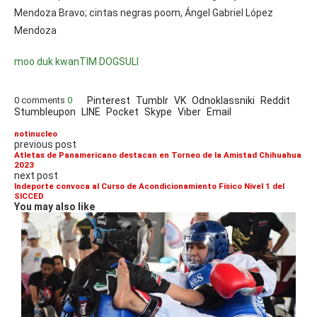
Mendoza Bravo; cintas negras poom, Ángel Gabriel López
Mendoza
moo duk kwan
TIM DOGSULI
0 comments
0
Pinterest
Tumblr
VK
Odnoklassniki
Reddit
Stumbleupon
LINE
Pocket
Skype
Viber
Email
notinucleo
previous post
Atletas de Panamericano destacan en Torneo de la Amistad Chihuahua
2023
next post
Indeporte convoca al Curso de Acondicionamiento Físico Nivel 1 del
SICCED
You may also like