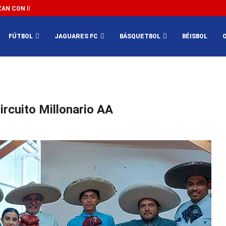
N CON IMPEDIR EL MÉXICO VS SUDÁFRICA...
3...
FÚTBOL
JAGUARES FC
BÁSQUETBOL
BÉISBOL
rcuito Millonario AA