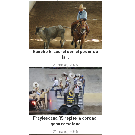
Rancho El Laurel con el poder de
la...
21 mayo, 2026
Fraylescana R5 repite la corona;
gana remolque
21 mayo, 2026