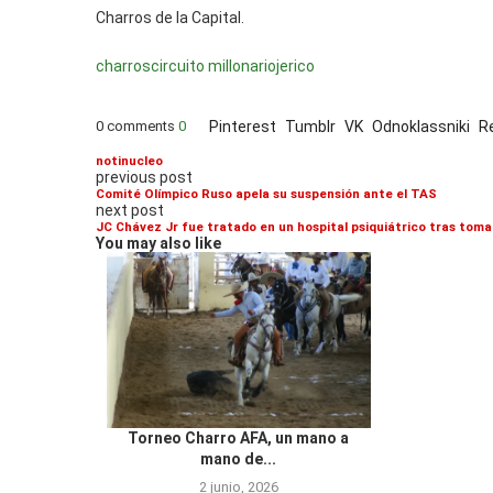
Charros de la Capital.
charros
circuito millonario
jerico
0 comments
0
Pinterest
Tumblr
VK
Odnoklassniki
R
notinucleo
previous post
Comité Olímpico Ruso apela su suspensión ante el TAS
next post
JC Chávez Jr fue tratado en un hospital psiquiátrico tras tomar
You may also like
Torneo Charro AFA, un mano a
mano de...
2 junio, 2026