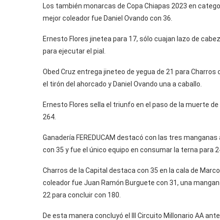
Los también monarcas de Copa Chiapas 2023 en categoría 
mejor coleador fue Daniel Ovando con 36.
Ernesto Flores jinetea para 17, sólo cuajan lazo de cab
para ejecutar el pial.
Obed Cruz entrega jineteo de yegua de 21 para Charros d
el tirón del ahorcado y Daniel Ovando una a caballo.
Ernesto Flores sella el triunfo en el paso de la muerte 
264.
Ganadería FEREDUCAM destacó con las tres manganas a c
con 35 y fue el único equipo en consumar la terna para 2
Charros de la Capital destaca con 35 en la cala de Mar
coleador fue Juan Ramón Burguete con 31, una mangana 
22 para concluir con 180.
De esta manera concluyó el III Circuito Millonario AA ant