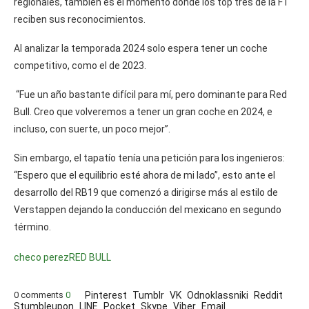
regionales, también es el momento donde los top tres de la F1
reciben sus reconocimientos.
Al analizar la temporada 2024 solo espera tener un coche
competitivo, como el de 2023.
“Fue un año bastante difícil para mí, pero dominante para Red
Bull. Creo que volveremos a tener un gran coche en 2024, e
incluso, con suerte, un poco mejor”.
Sin embargo, el tapatío tenía una petición para los ingenieros:
“Espero que el equilibrio esté ahora de mi lado”, esto ante el
desarrollo del RB19 que comenzó a dirigirse más al estilo de
Verstappen dejando la conducción del mexicano en segundo
término.
checo perez
RED BULL
0 comments
0
Pinterest
Tumblr
VK
Odnoklassniki
Reddit
Stumbleupon
LINE
Pocket
Skype
Viber
Email