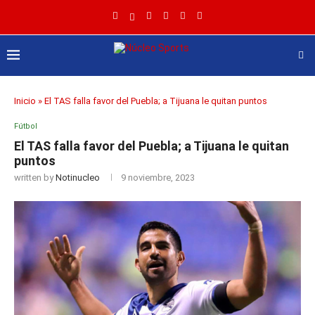
Inicio
»
El TAS falla favor del Puebla; a Tijuana le quitan puntos
Fútbol
El TAS falla favor del Puebla; a Tijuana le quitan
puntos
written by
Notinucleo
9 noviembre, 2023