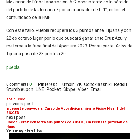
Mexicana de Fútbol Asociación, A.C. consistente en la pérdida
del partido de la Jornada 7 por un marcador de 0-1”, indicó el
comunicado de la FMF.
Con este fallo, Puebla recupera los 3 puntos ante Tijuana y con
22 es octavo lugar, por lo que buscará ganar ante Cruz Azul y
meterse a la fase final del Apertura 2023. Por su parte, Xolos de
Tijuana pasa de 23 punto a 20.
puebla
0 comments
0
Pinterest
Tumblr
VK
Odnoklassniki
Reddit
Stumbleupon
LINE
Pocket
Skype
Viber
Email
notinucleo
previous post
Indeporte convoca al Curso de Acondicionamiento Físico Nivel 1 del
SICCED
next post
Checo Pérez conserva sus puntos de Austin, FIA rechaza petición de
Haas
You may also like