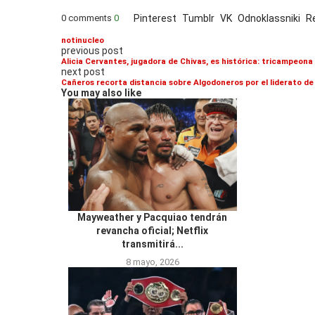
0 comments
0
Pinterest
Tumblr
VK
Odnoklassniki
R
notinucleo
previous post
Alicia Cervantes, jugadora de Chivas, es histórica: tricampeona
next post
Cañeros recorta distancia sobre Algodoneros por el liderato de
You may also like
Mayweather y Pacquiao tendrán
revancha oficial; Netflix
transmitirá...
8 mayo, 2026