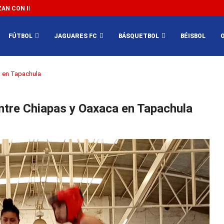
N CON IMPEDIR EL MÉXICO VS SUDÁFRICA...
3...
FÚTBOL
JAGUARES FC
BÁSQUETBOL
BÉISBOL
a en Tapachula
ntre Chiapas y Oaxaca en Tapachula