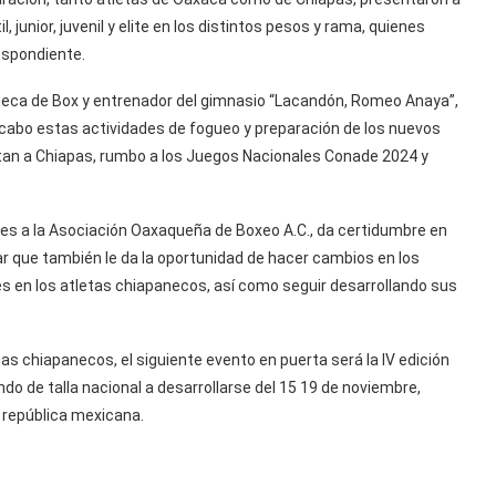
, junior, juvenil y elite en los distintos pesos y rama, quienes
espondiente.
aneca de Box y entrenador del gimnasio “Lacandón, Romeo Anaya”,
a cabo estas actividades de fogueo y preparación de los nuevos
tan a Chiapas, rumbo a los Juegos Nacionales Conade 2024 y
tes a la Asociación Oaxaqueña de Boxeo A.C., da certidumbre en
ar que también le da la oportunidad de hacer cambios en los
es en los atletas chiapanecos, así como seguir desarrollando sus
as chiapanecos, el siguiente evento en puerta será la IV edición
o de talla nacional a desarrollarse del 15 19 de noviembre,
 república mexicana.