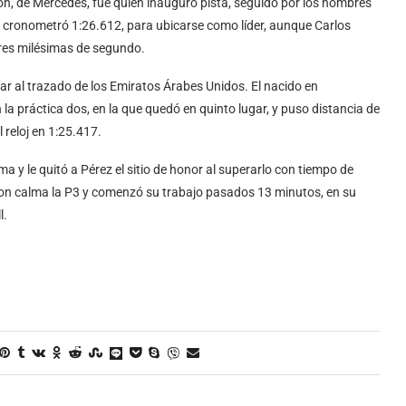
on, de Mercedes, fue quien inauguró pista, seguido por los hombres
n cronometró 1:26.612, para ubicarse como líder, aunque Carlos
 tres milésimas de segundo.
tar al trazado de los Emiratos Árabes Unidos. El nacido en
a práctica dos, en la que quedó en quinto lugar, y puso distancia de
reloj en 1:25.417.
a y le quitó a Pérez el sitio de honor al superarlo con tiempo de
n calma la P3 y comenzó su trabajo pasados 13 minutos, en su
l.