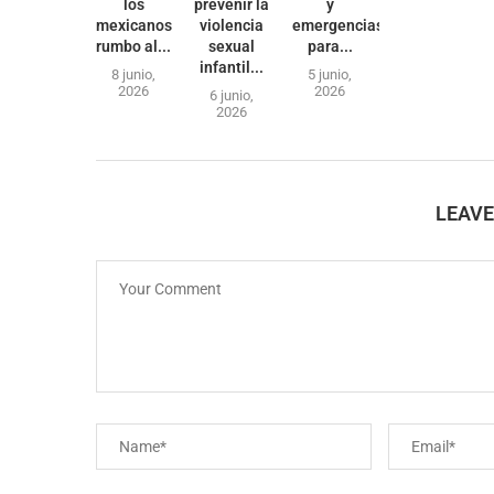
los
prevenir la
y
mexicanos
violencia
emergencias
rumbo al...
sexual
para...
infantil...
8 junio,
5 junio,
2026
2026
6 junio,
2026
LEAV