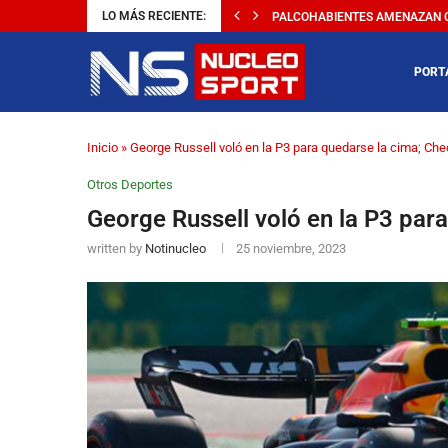
LO MÁS RECIENTE:
PALCOHABIENTES AMENAZAN CO
PORT
Inicio
»
George Russell voló en la P3 para quedarse la cima; Che
Otros Deportes
George Russell voló en la P3 par
written by
Notinucleo
25 noviembre, 2023