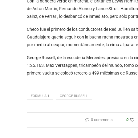
Con la bandera verde en marcha, el británico Lewis Hamilt
de Aston Martin, Fernando Alonso y Lance Stroll. Hamilto
Sainz, de Ferrari, lo desbancó de inmediato, pero sólo por
Checo fue el primero de los conductores de Red Bull en sal
Guadalajara quería seguir con la buena racha mostrada en l
por medio al ocupar, momentáneamente, la cima al parar el 
George Russell, de la escudería Mercedes, presionó en la cim
1:25.163. Max Verstappen, tricampeón del mundo, tomó co
primera vuelta se colocó tercero a 499 milésimas de Russel
FORMULA 1
GEORGE RUSSELL
0 comments
0