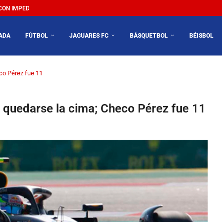
N IMPEDIR EL MÉXICO VS SUDÁFRICA...
ADA
FÚTBOL
JAGUARES FC
BÁSQUETBOL
BÉISBOL
co Pérez fue 11
a quedarse la cima; Checo Pérez fue 11