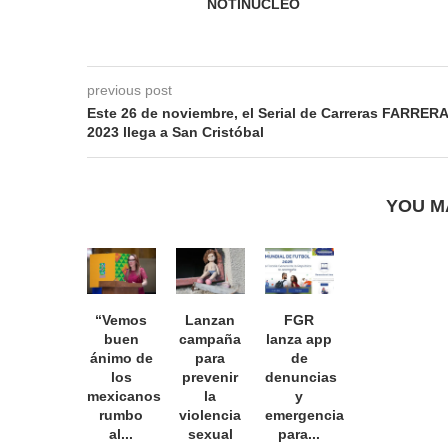
NOTINUCLEO
previous post
Este 26 de noviembre, el Serial de Carreras FARRERA
2023 llega a San Cristóbal
YOU M
“Vemos
Lanzan
FGR
buen
campaña
lanza app
ánimo de
para
de
los
prevenir
denuncias
mexicanos
la
y
rumbo
violencia
emergencias
al...
sexual
para...