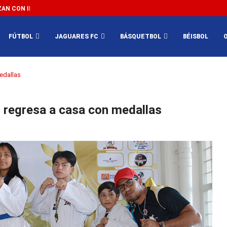
N CON IMPEDIR EL MÉXICO VS SUDÁFRICA...
3...
FÚTBOL
JAGUARES FC
BÁSQUETBOL
BÉISBOL
edallas
 regresa a casa con medallas