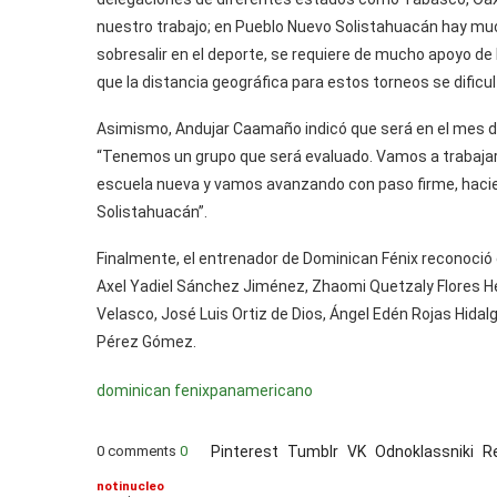
nuestro trabajo; en Pueblo Nuevo Solistahuacán hay muc
sobresalir en el deporte, se requiere de mucho apoyo de l
que la distancia geográfica para estos torneos se dific
Asimismo, Andujar Caamaño indicó que será en el mes 
“Tenemos un grupo que será evaluado. Vamos a trabajar
escuela nueva y vamos avanzando con paso firme, hacie
Solistahuacán”.
Finalmente, el entrenador de Dominican Fénix reconoci
Axel Yadiel Sánchez Jiménez, Zhaomi Quetzaly Flores H
Velasco, José Luis Ortiz de Dios, Ángel Edén Rojas Hida
Pérez Gómez.
dominican fenix
panamericano
0 comments
0
Pinterest
Tumblr
VK
Odnoklassniki
R
notinucleo