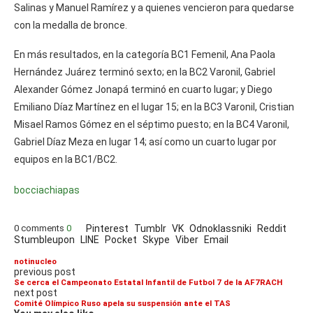
Salinas y Manuel Ramírez y a quienes vencieron para quedarse
con la medalla de bronce.
En más resultados, en la categoría BC1 Femenil, Ana Paola
Hernández Juárez terminó sexto; en la BC2 Varonil, Gabriel
Alexander Gómez Jonapá terminó en cuarto lugar; y Diego
Emiliano Díaz Martínez en el lugar 15; en la BC3 Varonil, Cristian
Misael Ramos Gómez en el séptimo puesto; en la BC4 Varonil,
Gabriel Díaz Meza en lugar 14; así como un cuarto lugar por
equipos en la BC1/BC2.
boccia
chiapas
0 comments
0
Pinterest
Tumblr
VK
Odnoklassniki
Reddit
Stumbleupon
LINE
Pocket
Skype
Viber
Email
notinucleo
previous post
Se cerca el Campeonato Estatal Infantil de Futbol 7 de la AF7RACH
next post
Comité Olímpico Ruso apela su suspensión ante el TAS