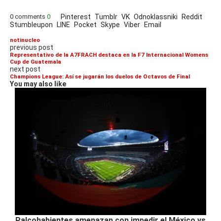
0 comments
0
Pinterest
Tumblr
VK
Odnoklassniki
Reddit
Stumbleupon
LINE
Pocket
Skype
Viber
Email
notinucleo
previous post
Representativo de la A7FRACH destaca en la F7 Internacional Womens
Cup de Guatemala
next post
Champions League: Así se jugarán los duelos de Octavos de Final
You may also like
Palcohabientes amenazan con impedir el México vs