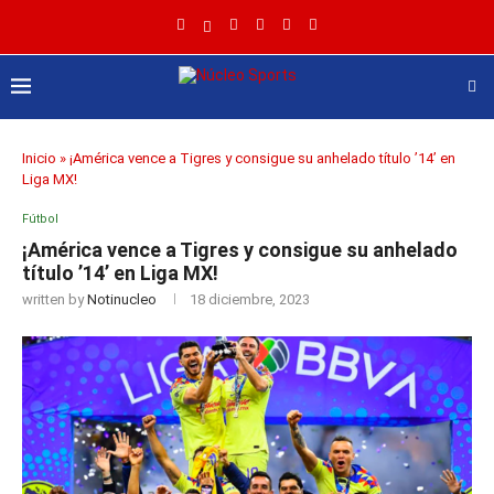
Inicio
»
¡América vence a Tigres y consigue su anhelado título ’14’ en
Liga MX!
Fútbol
¡América vence a Tigres y consigue su anhelado
título ’14’ en Liga MX!
written by
Notinucleo
18 diciembre, 2023