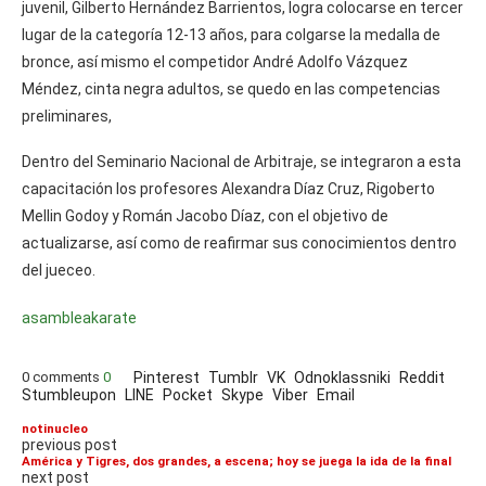
juvenil, Gilberto Hernández Barrientos, logra colocarse en tercer
lugar de la categoría 12-13 años, para colgarse la medalla de
bronce, así mismo el competidor André Adolfo Vázquez
Méndez, cinta negra adultos, se quedo en las competencias
preliminares,
Dentro del Seminario Nacional de Arbitraje, se integraron a esta
capacitación los profesores Alexandra Díaz Cruz, Rigoberto
Mellin Godoy y Román Jacobo Díaz, con el objetivo de
actualizarse, así como de reafirmar sus conocimientos dentro
del jueceo.
asamblea
karate
0 comments
0
Pinterest
Tumblr
VK
Odnoklassniki
Reddit
Stumbleupon
LINE
Pocket
Skype
Viber
Email
notinucleo
previous post
América y Tigres, dos grandes, a escena; hoy se juega la ida de la final
next post