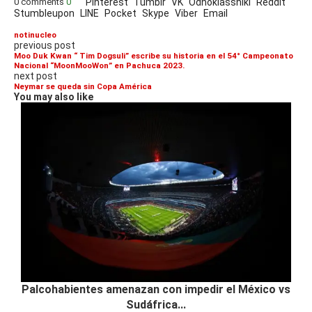
0 comments
0
Pinterest
Tumblr
VK
Odnoklassniki
Reddit
Stumbleupon
LINE
Pocket
Skype
Viber
Email
notinucleo
previous post
Moo Duk Kwan “ Tim Dogsuli” escribe su historia en el 54° Campeonato
Nacional “MoonMooWon” en Pachuca 2023.
next post
Neymar se queda sin Copa América
You may also like
Palcohabientes amenazan con impedir el México vs
Sudáfrica...