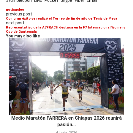
Stumbleupon
LINE
Pocket
Skype
Viber
Email
notinucleo
previous post
Con gran éxito se realizó el Torneo de fin de año de Tenis de Mesa
next post
Representativo de la A7FRACH destaca en la F7 Internacional Womens
Cup de Guatemala
You may also like
Medio Maratón FARRERA en Chiapas 2026 reunirá
pasión...
4 junio, 2026