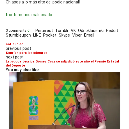
Chiapas a lo más alto del podio nacional!
fronton
mario maldonado
0 comments
0
Pinterest
Tumblr
VK
Odnoklassniki
Reddit
Stumbleupon
LINE
Pocket
Skype
Viber
Email
notinucleo
previous post
Sonríen para las cámaras
next post
La judoca Jessica Gómez Cruz se adjudicó este año el Premio Estatal
del Deporte
You may also like