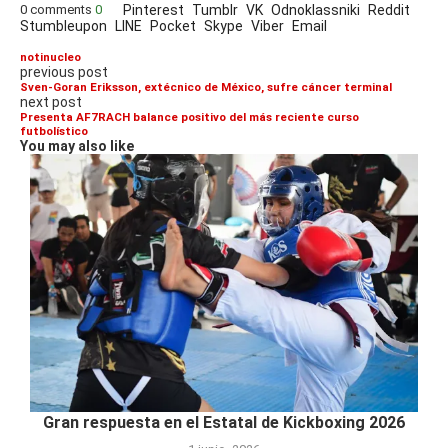
0 comments
0
Pinterest
Tumblr
VK
Odnoklassniki
Reddit
Stumbleupon
LINE
Pocket
Skype
Viber
Email
notinucleo
previous post
Sven-Goran Eriksson, extécnico de México, sufre cáncer terminal
next post
Presenta AF7RACH balance positivo del más reciente curso
futbolístico
You may also like
Gran respuesta en el Estatal de Kickboxing 2026