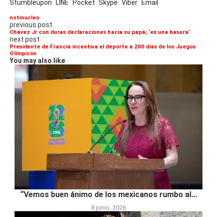
Stumbleupon
LINE
Pocket
Skype
Viber
Email
notinucleo
previous post
Chávez Jr con duras declaraciones hacia su papá; ‘es una basura’
next post
Presidente de Francia incentiva el deporte a 200 días de los Juegos
Olímpicos
You may also like
“Vemos buen ánimo de los mexicanos rumbo al...
8 junio, 2026