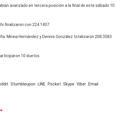
habían avanzado en tercera posición a la final de este sábado 10
hi finalizaron con 224.1437.
aña. Mireia Hernández y Dennis González totalizaron 208.3583
 participaron 10 duetos.
eddit
Stumbleupon
LINE
Pocket
Skype
Viber
Email
be