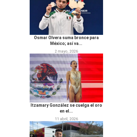
Osmar Olvera suma bronce para
México; así va...
2 mayo, 2026
Itzamary González se cuelga el oro
en el...
11 abril, 2026