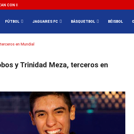
N CON IMPEDIR EL MÉXICO VS SUDÁFRICA...
3...
FÚTBOL
JAGUARES FC
BÁSQUETBOL
BÉISBOL
 terceros en Mundial
obos y Trinidad Meza, terceros en