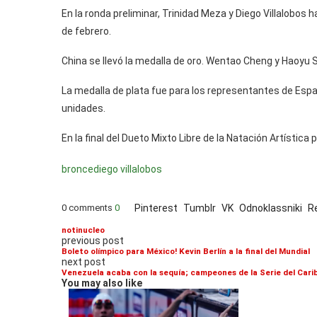
En la ronda preliminar, Trinidad Meza y Diego Villalobos 
de febrero.
China se llevó la medalla de oro. Wentao Cheng y Haoyu S
La medalla de plata fue para los representantes de Esp
unidades.
En la final del Dueto Mixto Libre de la Natación Artística
bronce
diego villalobos
0 comments
0
Pinterest
Tumblr
VK
Odnoklassniki
R
notinucleo
previous post
Boleto olímpico para México! Kevin Berlín a la final del Mundial
next post
Venezuela acaba con la sequía; campeones de la Serie del Cari
You may also like