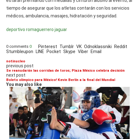
estarán premiando con medallas y cinturón alusivo al evento, al
tiempo de asegurar que los atletas contarán con los servicios
médicos, ambulancia, masajes, hidratación y seguridad.
deportivo roma
guerrero jaguar
0 comments
0
Pinterest
Tumblr
VK
Odnoklassniki
Reddit
Stumbleupon
LINE
Pocket
Skype
Viber
Email
notinucleo
previous post
Se reanudarán las corridas de toros; Plaza México celebra decisión
next post
Boleto olímpico para México! Kevin Berlín a la final del Mundial
You may also like