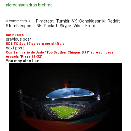
alemania
anjdras brehme
0 comments
0
Pinterest
Tumblr
VK
Odnoklassniki
Reddit
Stumbleupon
LINE
Pocket
Skype
Viber
Email
notinucleo
previous post
UDS FC Sub 17 peleará por el título
next post
Con Seminario de Judo “Top Brother Chiapas BJJ” abre su nueva
escuela “Plaza 19-32”
You may also like