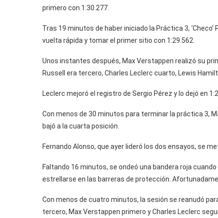
primero con 1:30.277.
Tras 19 minutos de haber iniciado la Práctica 3, ‘Checo’ 
vuelta rápida y tomar el primer sitio con 1:29.562.
Unos instantes después, Max Verstappen realizó su pri
Russell era tercero, Charles Leclerc cuarto, Lewis Hami
Leclerc mejoró el registro de Sergio Pérez y lo dejó en 1:
Con menos de 30 minutos para terminar la práctica 3, M
bajó a la cuarta posición.
Fernando Alonso, que ayer lideró los dos ensayos, se met
Faltando 16 minutos, se ondeó una bandera roja cuando 
estrellarse en las barreras de protección. Afortunadamen
Con menos de cuatro minutos, la sesión se reanudó para q
tercero, Max Verstappen primero y Charles Leclerc segu