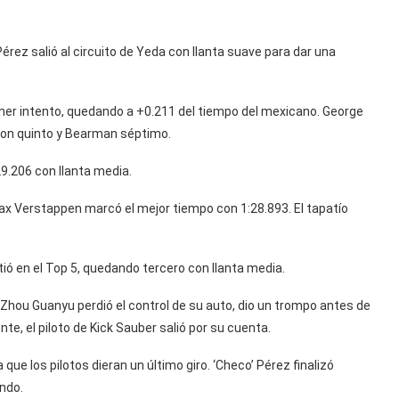
Pérez salió al circuito de Yeda con llanta suave para dar una
mer intento, quedando a +0.211 del tiempo del mexicano. George
lton quinto y Bearman séptimo.
29.206 con llanta media.
ax Verstappen marcó el mejor tiempo con 1:28.893. El tapatío
ió en el Top 5, quedando tercero con llanta media.
Zhou Guanyu perdió el control de su auto, dio un trompo antes de
te, el piloto de Kick Sauber salió por su cuenta.
ue los pilotos dieran un último giro. ‘Checo’ Pérez finalizó
ndo.