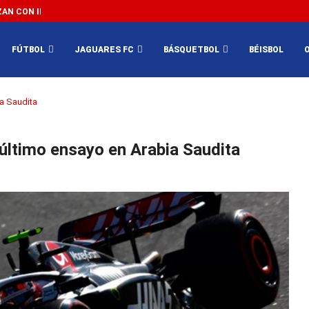
N CON IMPEDIR EL MÉXICO VS SUDÁFRICA...
3...
FÚTBOL
JAGUARES FC
BÁSQUETBOL
BÉISBOL
ia Saudita
 último ensayo en Arabia Saudita