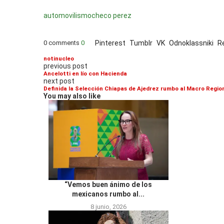
automovilismo
checo perez
0 comments
0
Pinterest
Tumblr
VK
Odnoklassniki
R
notinucleo
previous post
Ancelotti en lío con Hacienda
next post
Definida la Selección Chiapas de Ajedrez rumbo al Macro Region
You may also like
“Vemos buen ánimo de los
mexicanos rumbo al...
8 junio, 2026