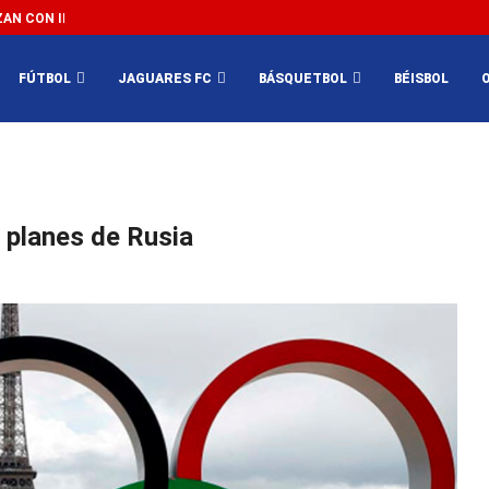
N CON IMPEDIR EL MÉXICO VS SUDÁFRICA...
3...
FÚTBOL
JAGUARES FC
BÁSQUETBOL
BÉISBOL
s planes de Rusia