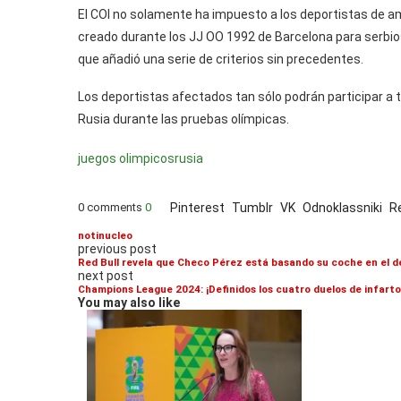
El COI no solamente ha impuesto a los deportistas de am
creado durante los JJ OO 1992 de Barcelona para serbio
que añadió una serie de criterios sin precedentes.
Los deportistas afectados tan sólo podrán participar a t
Rusia durante las pruebas olímpicas.
juegos olimpicos
rusia
0 comments
0
Pinterest
Tumblr
VK
Odnoklassniki
R
notinucleo
previous post
Red Bull revela que Checo Pérez está basando su coche en el 
next post
Champions League 2024: ¡Definidos los cuatro duelos de infarto
You may also like