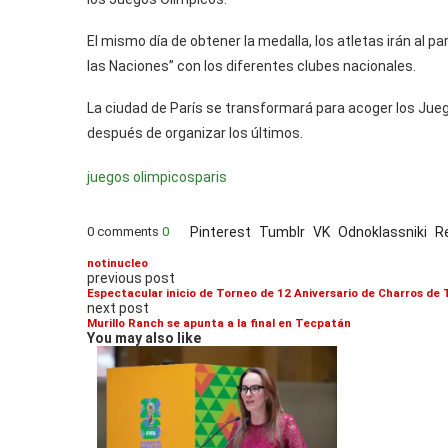
El mismo día de obtener la medalla, los atletas irán al pa
las Naciones” con los diferentes clubes nacionales.
La ciudad de París se transformará para acoger los Juegos
después de organizar los últimos.
juegos olimpicos
paris
0 comments
0
Pinterest
Tumblr
VK
Odnoklassniki
R
notinucleo
previous post
Espectacular inicio de Torneo de 12 Aniversario de Charros de
next post
Murillo Ranch se apunta a la final en Tecpatán
You may also like