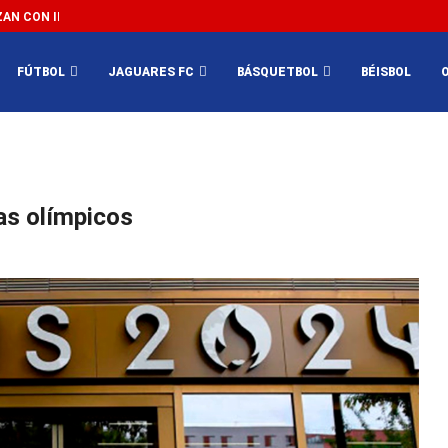
N CON IMPEDIR EL MÉXICO VS SUDÁFRICA...
3...
FÚTBOL
JAGUARES FC
BÁSQUETBOL
BÉISBOL
tas olímpicos