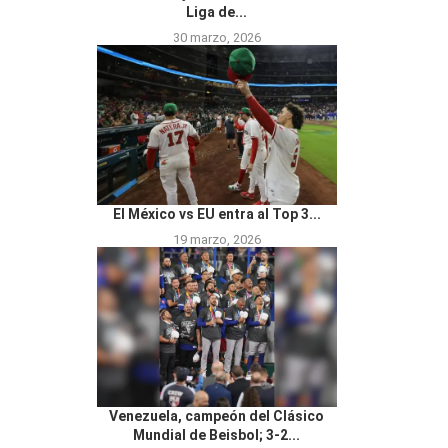
Liga de...
30 marzo, 2026
El México vs EU entra al Top 3...
19 marzo, 2026
Venezuela, campeón del Clásico
Mundial de Beisbol; 3-2...