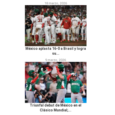
18 marzo, 2026
México aplasta 16-0 a Brasil y logra
su...
9 marzo, 2026
Triunfal debut de México en el
Clásico Mundial;...