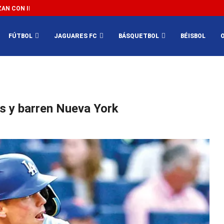
N CON IMPEDIR EL MÉXICO VS SUDÁFRICA...
3...
FÚTBOL
JAGUARES FC
BÁSQUETBOL
BÉISBOL
s y barren Nueva York