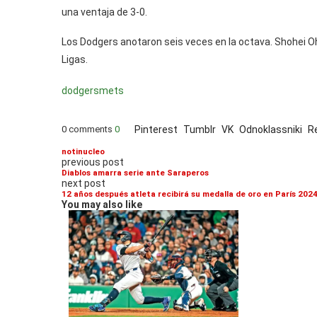
una ventaja de 3-0.
Los Dodgers anotaron seis veces en la octava. Shohei O
Ligas.
dodgers
mets
0 comments
0
Pinterest
Tumblr
VK
Odnoklassniki
R
notinucleo
previous post
Diablos amarra serie ante Saraperos
next post
12 años después atleta recibirá su medalla de oro en París 202
You may also like