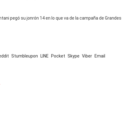
htani pegó su jonrón 14 en lo que va de la campaña de Grandes
eddit
Stumbleupon
LINE
Pocket
Skype
Viber
Email
4