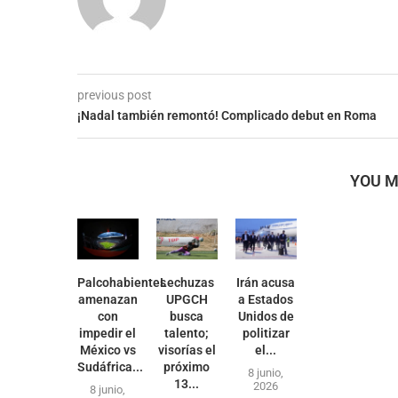
previous post
¡Nadal también remontó! Complicado debut en Roma
YOU M
Palcohabientes
Lechuzas
Irán acusa
amenazan
UPGCH
a Estados
con
busca
Unidos de
impedir el
talento;
politizar
México vs
visorías el
el...
Sudáfrica...
próximo
8 junio,
13...
2026
8 junio,