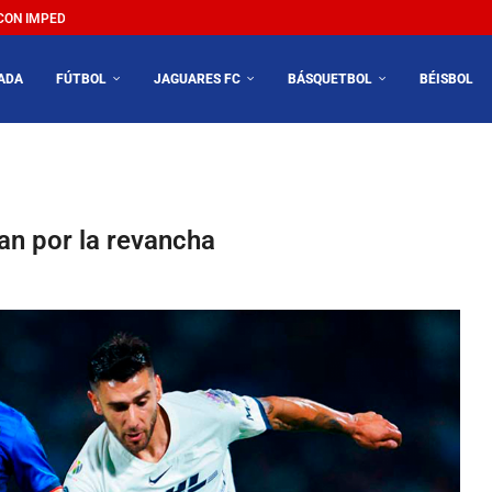
N IMPEDIR EL MÉXICO VS SUDÁFRICA...
ADA
FÚTBOL
JAGUARES FC
BÁSQUETBOL
BÉISBOL
van por la revancha