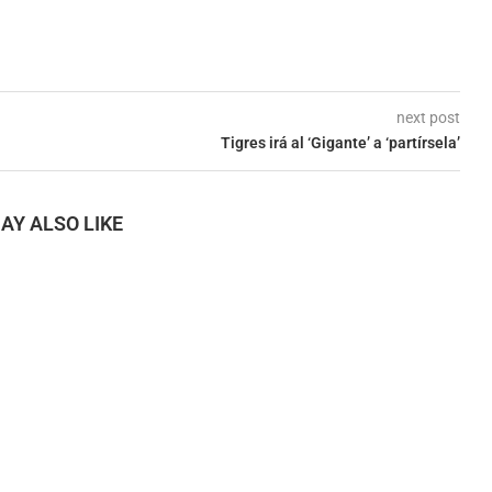
next post
Tigres irá al ‘Gigante’ a ‘partírsela’
AY ALSO LIKE