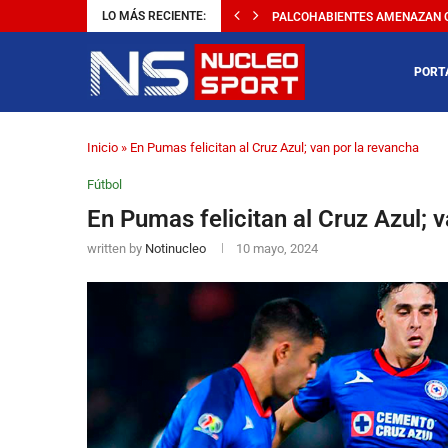
LO MÁS RECIENTE:
PALCOHABIENTES AMENAZAN CO
PORT
Inicio
»
En Pumas felicitan al Cruz Azul; van por la revancha
Fútbol
En Pumas felicitan al Cruz Azul; 
written by
Notinucleo
10 mayo, 2024