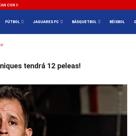
N CON IMPEDIR EL MÉXICO VS SUDÁFRICA...
3...
FÚTBOL
JAGUARES FC
BÁSQUETBOL
BÉISBOL
s!
iques tendrá 12 peleas!