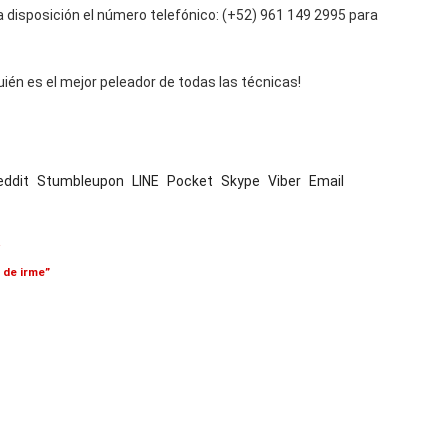
disposición el número telefónico: (+52) 961 149 2995 para
ién es el mejor peleador de todas las técnicas!
eddit
Stumbleupon
LINE
Pocket
Skype
Viber
Email
a
 de irme”