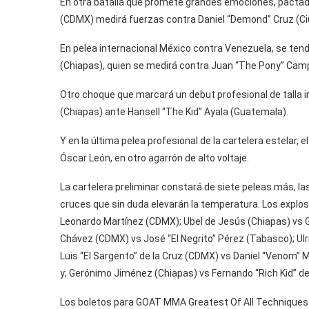
En otra batalla que promete grandes emociones, pactad
(CDMX) medirá fuerzas contra Daniel “Demond” Cruz (Ci
En pelea internacional México contra Venezuela, se tend
(Chiapas), quien se medirá contra Juan “The Pony” Camp
Otro choque que marcará un debut profesional de talla in
(Chiapas) ante Hansell “The Kid” Ayala (Guatemala).
Y en la última pelea profesional de la cartelera estelar
Óscar León, en otro agarrón de alto voltaje.
La cartelera preliminar constará de siete peleas más, la
cruces que sin duda elevarán la temperatura. Los explo
Leonardo Martínez (CDMX); Ubel de Jesús (Chiapas) vs G
Chávez (CDMX) vs José “El Negrito” Pérez (Tabasco); Ulr
Luis “El Sargento” de la Cruz (CDMX) vs Daniel “Venom” 
y; Gerónimo Jiménez (Chiapas) vs Fernando “Rich Kid” de
Los boletos para GOAT MMA Greatest Of All Techniques y