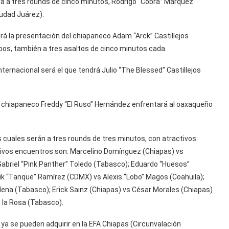
a a tres rounds de cinco minutos, Rodrigo “Cobra” Márquez
udad Juárez).
rá la presentación del chiapaneco Adam “Arck” Castillejos
os, también a tres asaltos de cinco minutos cada.
ternacional será el que tendrá Julio “The Blessed” Castillejos
, el chiapaneco Freddy “El Ruso” Hernández enfrentará al oaxaqueño
s cuales serán a tres rounds de tres minutos, con atractivos
sivos encuentros son: Marcelino Domínguez (Chiapas) vs
abriel “Pink Panther” Toledo (Tabasco); Eduardo “Huesos”
ik “Tanque” Ramírez (CDMX) vs Alexis “Lobo” Magos (Coahuila);
Mena (Tabasco); Erick Sainz (Chiapas) vs César Morales (Chiapas)
 la Rosa (Tabasco).
a se pueden adquirir en la EFA Chiapas (Circunvalación