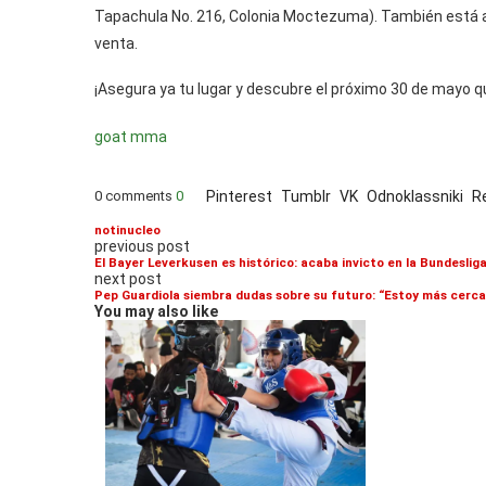
Tapachula No. 216, Colonia Moctezuma). También está a 
venta.
¡Asegura ya tu lugar y descubre el próximo 30 de mayo qu
goat mma
0 comments
0
Pinterest
Tumblr
VK
Odnoklassniki
R
notinucleo
previous post
El Bayer Leverkusen es histórico: acaba invicto en la Bundeslig
next post
Pep Guardiola siembra dudas sobre su futuro: “Estoy más cerca
You may also like