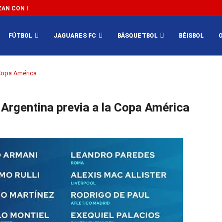
N CON IMPEDIR EL MÉXICO VS SUDÁFRICA...
3...
FÚTBOL
JAGUARES FC
BÁSQUETBOL
BÉISBOL
 Copa América
 Argentina previa a la Copa América