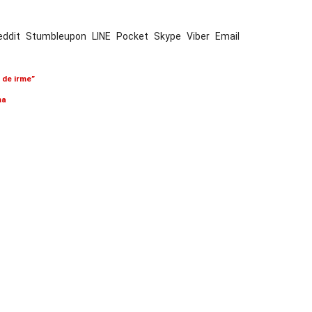
eddit
Stumbleupon
LINE
Pocket
Skype
Viber
Email
 de irme”
ma