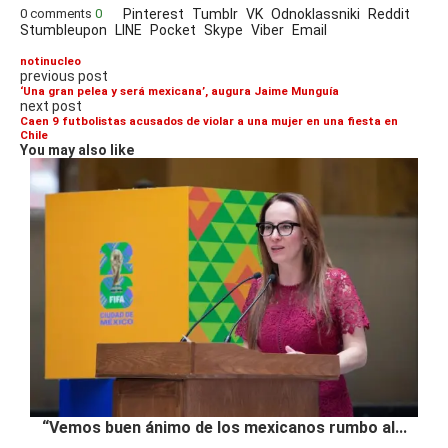
0 comments
0
Pinterest
Tumblr
VK
Odnoklassniki
Reddit
Stumbleupon
LINE
Pocket
Skype
Viber
Email
notinucleo
previous post
‘Una gran pelea y será mexicana’, augura Jaime Munguía
next post
Caen 9 futbolistas acusados de violar a una mujer en una fiesta en
Chile
You may also like
“Vemos buen ánimo de los mexicanos rumbo al...