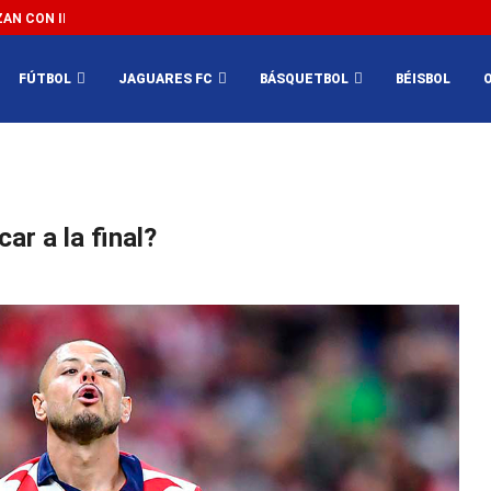
N CON IMPEDIR EL MÉXICO VS SUDÁFRICA...
3...
FÚTBOL
JAGUARES FC
BÁSQUETBOL
BÉISBOL
ar a la final?