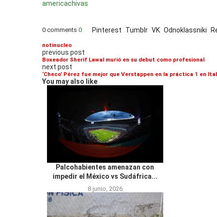
america
chivas
0 comments
0
Pinterest
Tumblr
VK
Odnoklassniki
R
notinucleo
previous post
Boxeador Sherif Lawal murió en su debut como profesional
next post
‘Checo’ Pérez fue mejor que Verstappen en la práctica 1 en Ital
You may also like
Palcohabientes amenazan con
impedir el México vs Sudáfrica...
8 junio, 2026