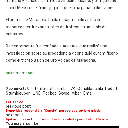
Romario y Ronaldo, el francés Zinedine Zidane, y el argentino
Lionel Messi es el único jugador que lo ha ganado dos veces.
El premio de Maradona había desaparecido antes de
reaparecer entre varios lotes de trofeos en una sala de
subastas.
Recientemente fue confiado a Aguttes, que realizó una
investigación sobre su procedencia y consiguió autentificarlo
como el trofeo Balón de Oro Adidas de Maradona.
balon
maradona
0 comments
0
Pinterest
Tumblr
VK
Odnoklassniki
Reddit
Stumbleupon
LINE
Pocket
Skype
Viber
Email
notinucleo
previous post
Benavidez respondió al ‘Canelo’: ‘parece que tuviera miedo’
next post
Djokovic causó tumultos en Roma; se alista para Roland Garros
You may also like