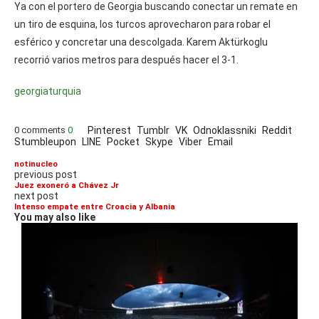
Ya con el portero de Georgia buscando conectar un remate en
un tiro de esquina, los turcos aprovecharon para robar el
esférico y concretar una descolgada. Karem Aktürkoglu
recorrió varios metros para después hacer el 3-1.
georgia
turquia
0 comments
0
Pinterest
Tumblr
VK
Odnoklassniki
Reddit
Stumbleupon
LINE
Pocket
Skype
Viber
Email
notinucleo
previous post
Juez exoneró a Chávez Jr
next post
Intenso empate entre Croacia y Albania
You may also like