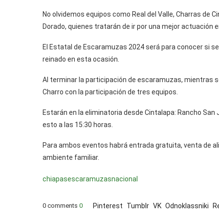
No olvidemos equipos como Real del Valle, Charras de Ci
Dorado, quienes tratarán de ir por una mejor actuación e
El Estatal de Escaramuzas 2024 será para conocer si se
reinado en esta ocasión.
Al terminar la participación de escaramuzas, mientras se 
Charro con la participación de tres equipos.
Estarán en la eliminatoria desde Cintalapa: Rancho San J
esto a las 15:30 horas.
Para ambos eventos habrá entrada gratuita, venta de ali
ambiente familiar.
chiapas
escaramuzas
nacional
0 comments
0
Pinterest
Tumblr
VK
Odnoklassniki
R