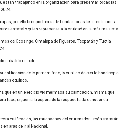
, están trabajando en la organización para presentar todas las
 2024.
apas, por ello la importancia de brindar todas las condiciones
narca estatal y quien represente a la entidad en la máxima justa.
ientes de Ocosingo, Cintalapa de Figueroa, Tecpatán y Tuxtla
024
o caballito de palo.
 calificación de la primera fase, lo cual les da cierto hándicap a
grandes equipos.
a que en un ejercicio vio mermada su calificación, misma que
era fase; siguen a la espera de la respuesta de conocer su
rcera calificación, las muchachas del entrenador Limón tratarán
 en aras de ir al Nacional.