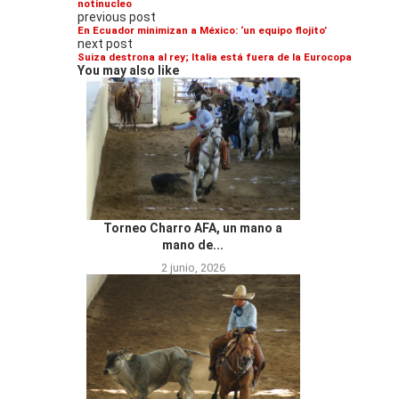
notinucleo
previous post
En Ecuador minimizan a México: ‘un equipo flojito’
next post
Suiza destrona al rey; Italia está fuera de la Eurocopa
You may also like
Torneo Charro AFA, un mano a
mano de...
2 junio, 2026