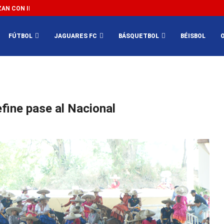
N CON IMPEDIR EL MÉXICO VS SUDÁFRICA...
3...
FÚTBOL
JAGUARES FC
BÁSQUETBOL
BÉISBOL
fine pase al Nacional