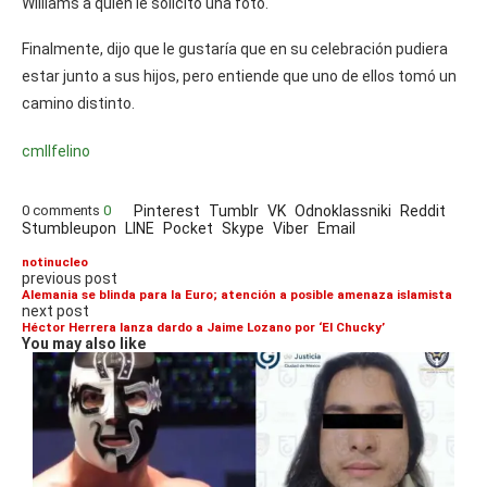
Williams a quién le solicitó una foto.
Finalmente, dijo que le gustaría que en su celebración pudiera
estar junto a sus hijos, pero entiende que uno de ellos tomó un
camino distinto.
cmll
felino
0 comments
0
Pinterest
Tumblr
VK
Odnoklassniki
Reddit
Stumbleupon
LINE
Pocket
Skype
Viber
Email
notinucleo
previous post
Alemania se blinda para la Euro; atención a posible amenaza islamista
next post
Héctor Herrera lanza dardo a Jaime Lozano por ‘El Chucky’
You may also like