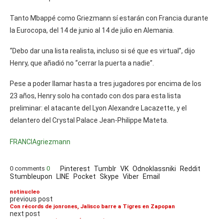
Tanto Mbappé como Griezmann sí estarán con Francia durante
la Eurocopa, del 14 de junio al 14 de julio en Alemania.
“Debo dar una lista realista, incluso si sé que es virtual”, dijo
Henry, que añadió no “cerrar la puerta a nadie”.
Pese a poder llamar hasta a tres jugadores por encima de los
23 años, Henry solo ha contado con dos para esta lista
preliminar: el atacante del Lyon Alexandre Lacazette, y el
delantero del Crystal Palace Jean-Philippe Mateta.
FRANCIA
griezmann
0 comments
0
Pinterest
Tumblr
VK
Odnoklassniki
Reddit
Stumbleupon
LINE
Pocket
Skype
Viber
Email
notinucleo
previous post
Con récords de jonrones, Jalisco barre a Tigres en Zapopan
next post