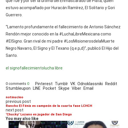
que fue y por ser la última del Enmascarado de Plata, quien
estuvo acompañado por Huracán Ramírez, El Solitario y Gori
Guerrero.
“Lamento profundamente el fallecimiento de Antonio Sánchez
Rendón mejor conocido en la #LuchaLibreMexicana como
#ElSigno. Gran rival de mi padre #LosMisionerosdelaMuerte
Negro Navarro, El Signo y El Texano (q.e.p,d)”, publicó El Hijo del
Santo.
el signo
fallecimiento
lucha libre
0 comments
0
Pinterest
Tumblr
VK
Odnoklassniki
Reddit
Stumbleupon
LINE
Pocket
Skype
Viber
Email
notinucleo
previous post
Rancho El Fénix es campeón de la cuarta fase LCHCH
next post
‘Chucky’ Lozano es jugador de San Diego
You may also like