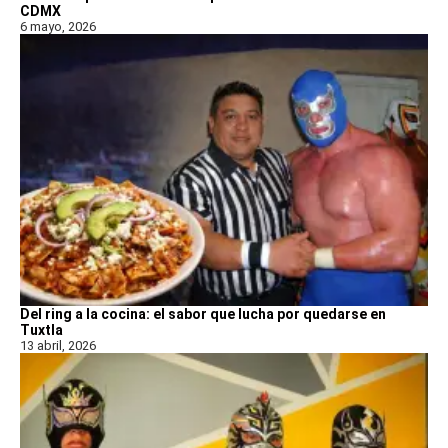
CDMX
6 mayo, 2026
Del ring a la cocina: el sabor que lucha por quedarse en
Tuxtla
13 abril, 2026