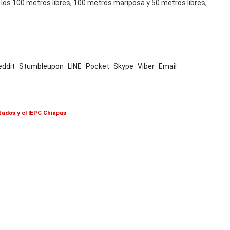
 los 100 metros libres, 100 metros mariposa y 50 metros libres,
eddit
Stumbleupon
LINE
Pocket
Skype
Viber
Email
ados y el IEPC Chiapas