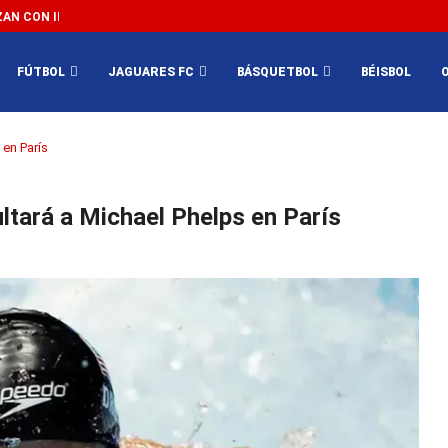
N CON IMPEDIR EL MÉXICO VS SUDÁFRICA...
3...
FÚTBOL
JAGUARES FC
BÁSQUETBOL
BÉISBOL
 en París
ultará a Michael Phelps en París