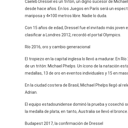
Caeleb Dressel es un tritón, un digno sucesor de Michael 
desde hace años. En los Juegos en París será un espect
mariposa y 4×100 metros libre. Nadie lo duda.
Con 15 años de edad, Dressel fue el invitado más joven
clasificar a Londres 2012, recordó el portal Olympics.
Río 2016, oro y cambio generacional
El tropiezo en la capital inglesa lo llevó a madurar. En R
de un tritón: Michael Phelps. Un ícono de la natación es
medallas, 13 de oro en eventos individuales y 15 en masc
En la ciudad costera de Brasil, Michael Phelps llegó al r
Adrian.
El equipo estadounidense dominó la prueba y cosechó s
la medalla de plata; en tanto, Australia se llevó el bronce.
Budapest 2017, la confirmación de Dressel