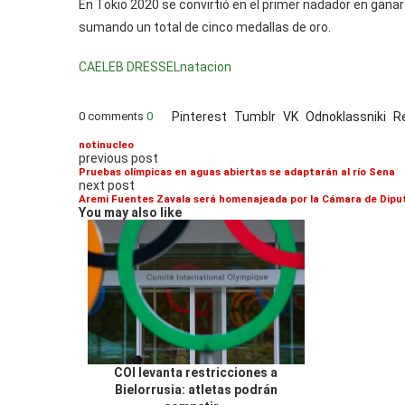
En Tokio 2020 se convirtió en el primer nadador en ganar
sumando un total de cinco medallas de oro.
CAELEB DRESSEL
natacion
0 comments
0
Pinterest
Tumblr
VK
Odnoklassniki
R
notinucleo
previous post
Pruebas olímpicas en aguas abiertas se adaptarán al río Sena
next post
Aremi Fuentes Zavala será homenajeada por la Cámara de Diput
You may also like
COI levanta restricciones a
Bielorrusia: atletas podrán