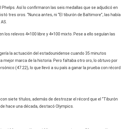
 Phelps. Así lo confirmaron las seis medallas que se adjudicó en
stó tres oros. “Nunca antes, ni “El tiburón de Baltimore”, las había
 AS.
en los relevos 4×100 libre y 4×100 mixto. Pese a ello seguían las
digería la actuación del estadounidense cuando 35 minutos
mejor marca de la historia. Pero faltaba otro oro, lo obtuvo por
rsónico (47.22), lo que llevó a su país a ganar la prueba con récord
s con siete títulos, además de destrozar el récord que el “Tiburón
sde hace una década, destacó Olympics.