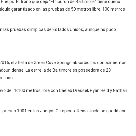
Phelps. El trono que dejó “El tiburón de Baltimore” tiene dueño
áculo garantizado en las pruebas de 50 metros libre, 100 metros
 en las pruebas olímpicas de Estados Unidos, aunque no pudo
ío 2016, el atleta de Green Cove Springs absorbió los conocimientos
tadounidense. La estrella de Baltimore es poseedora de 23
ulinos.
elevo del 4×100 metros libre con Caeleb Dressel, Ryan Held y Nathan
u presea 1001 en los Juegos Olímpicos. Reino Unido se quedó con