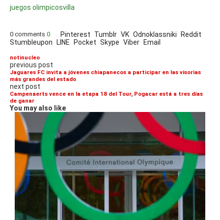
juegos olimpicos
villa
0 comments
0
Pinterest
Tumblr
VK
Odnoklassniki
Reddit
Stumbleupon
LINE
Pocket
Skype
Viber
Email
notinucleo
previous post
Jaguares FC invita a jóvenes chiapanecos a participar en las visorias
más grandes del estado
next post
Campenaerts vence en la etapa 18 del Tour, Pogacar está a tres días
de ganar
You may also like