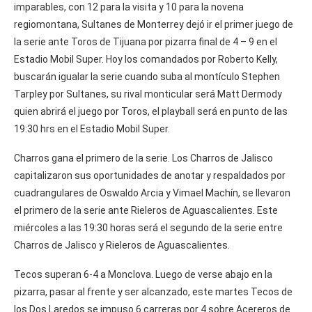
imparables, con 12 para la visita y 10 para la novena
regiomontana, Sultanes de Monterrey dejó ir el primer juego de
la serie ante Toros de Tijuana por pizarra final de 4 – 9 en el
Estadio Mobil Super. Hoy los comandados por Roberto Kelly,
buscarán igualar la serie cuando suba al montículo Stephen
Tarpley por Sultanes, su rival monticular será Matt Dermody
quien abrirá el juego por Toros, el playball será en punto de las
19:30 hrs en el Estadio Mobil Super.
Charros gana el primero de la serie. Los Charros de Jalisco
capitalizaron sus oportunidades de anotar y respaldados por
cuadrangulares de Oswaldo Arcia y Vimael Machín, se llevaron
el primero de la serie ante Rieleros de Aguascalientes. Este
miércoles a las 19:30 horas será el segundo de la serie entre
Charros de Jalisco y Rieleros de Aguascalientes.
Tecos superan 6-4 a Monclova. Luego de verse abajo en la
pizarra, pasar al frente y ser alcanzado, este martes Tecos de
los Dos Laredos se impuso 6 carreras por 4 sobre Acereros de