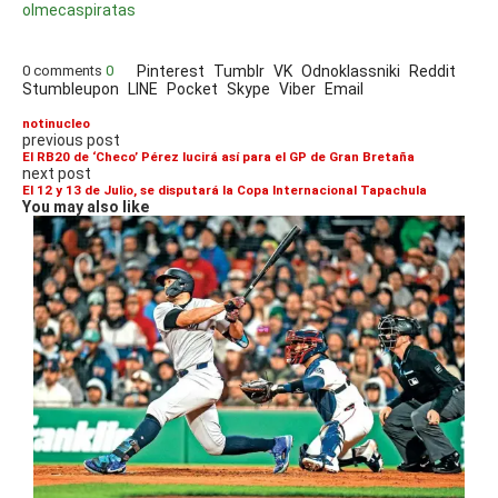
olmecas
piratas
0 comments
0
Pinterest
Tumblr
VK
Odnoklassniki
Reddit
Stumbleupon
LINE
Pocket
Skype
Viber
Email
notinucleo
previous post
El RB20 de ‘Checo’ Pérez lucirá así para el GP de Gran Bretaña
next post
El 12 y 13 de Julio, se disputará la Copa Internacional Tapachula
You may also like