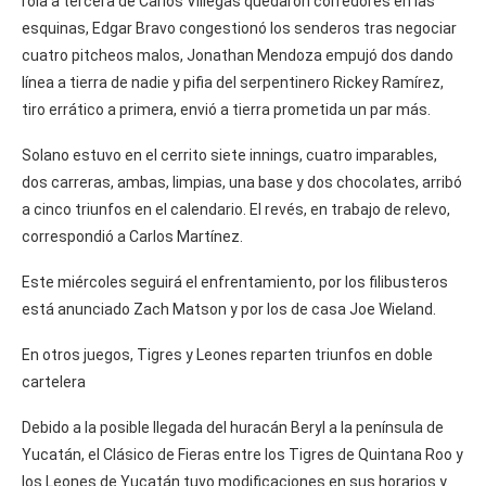
rola a tercera de Carlos Villegas quedaron corredores en las
esquinas, Edgar Bravo congestionó los senderos tras negociar
cuatro pitcheos malos, Jonathan Mendoza empujó dos dando
línea a tierra de nadie y pifia del serpentinero Rickey Ramírez,
tiro errático a primera, envió a tierra prometida un par más.
Solano estuvo en el cerrito siete innings, cuatro imparables,
dos carreras, ambas, limpias, una base y dos chocolates, arribó
a cinco triunfos en el calendario. El revés, en trabajo de relevo,
correspondió a Carlos Martínez.
Este miércoles seguirá el enfrentamiento, por los filibusteros
está anunciado Zach Matson y por los de casa Joe Wieland.
En otros juegos, Tigres y Leones reparten triunfos en doble
cartelera
Debido a la posible llegada del huracán Beryl a la península de
Yucatán, el Clásico de Fieras entre los Tigres de Quintana Roo y
los Leones de Yucatán tuvo modificaciones en sus horarios y