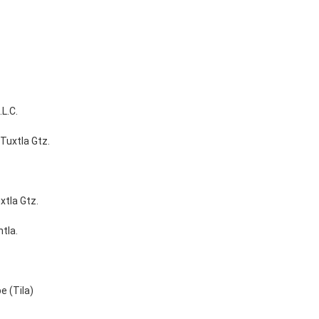
L.C.
 Tuxtla Gtz.
xtla Gtz.
tla.
e (Tila)