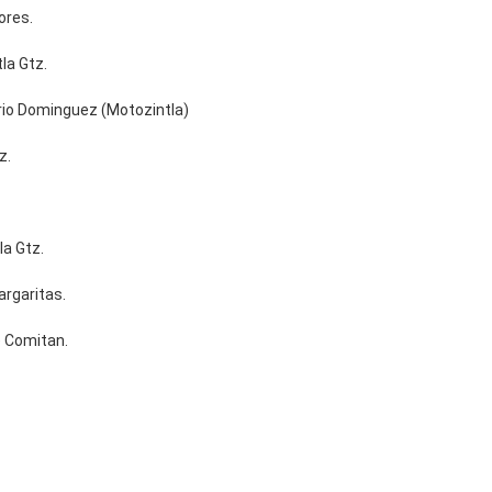
ores.
la Gtz.
ario Dominguez (Motozintla)
z.
la Gtz.
argaritas.
) Comitan.