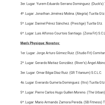
3er. Lugar: Yurem Eduardo Serrano Dominguez. (Duck’s) 
4º. Lugar: Jonathan Jiménez Molina. (Alegría) Tuxtla Gtz
5º. Lugar: Darinel Pérez Sánchez. (Prestige) Tuxtla Gtz.
6º. Lugar: Luis Alfonso Courtois Santiago. (Zona Fit) S.C.L
Men’s Physique: Novatos:
1er. Lugar: Jorge Arturo Gómez Ruiz. (Studio Fit) Comitan
2º. Lugar: Gerardo Matiaz González. (River’s) Ángel Albin
3er. Lugar: Omar Bilgai Díaz Ruiz. (GR Titanium) S.C.L.C.
4o. Lugar: Everardo Gumeta Dominguez. (Itro) Tuxtla Gtz
5º. Lugar: Pierre Carlos Hugo Guillen Moreno. (The Urban
6º. Lugar: Mario Armando Zamora Pereda. (SB Fitness) 