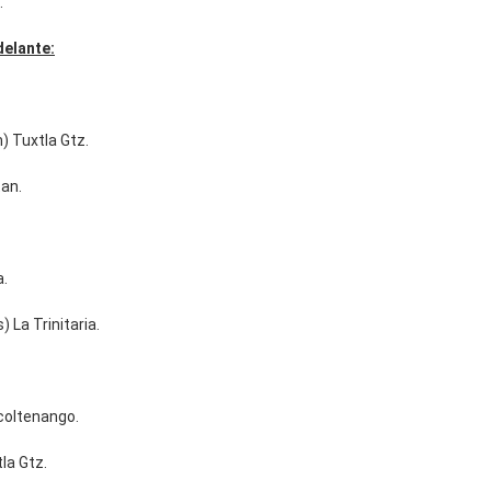
.
delante:
) Tuxtla Gtz.
tan.
a.
 La Trinitaria.
ocoltenango.
la Gtz.