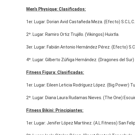
Men’s Physique: Clasificados:
1er. Lugar: Dorian Avid Castañeda Meza. (Efecto) S.C.L.C.
2º. Lugar: Ramiro Ortiz Trujillo. (Vikingos) Huixtla.
3er. Lugar: Fabián Antonio Hernández Pérez. (Efecto) S.C.
4º. Lugar: Gilberto Zúñiga Hernández. (Dragones del Sur)
Fitness Figura: Clasificadas:
1er. Lugar: Eileen Leticia Rodríguez López. (Big Power) Tu
2º. Lugar: Diana Laura Rudamas Nieves. (The One) Escuin
Fitness Bikini: Principiantes:
1er. Lugar: Jenifer López Martínez. (A.L Fitness) San Felip