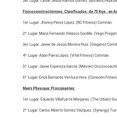
3er. Lugar: Cesar Jesús Ramos Gómez. (Bufalo’s) Huixtla
Fisicoconstructivismo: Clasificados: de 75 Kgs., en A
1er. Lugar: Jhonny Pérez López. (NC Fitness) Comitan.
2º. Lugar: Mario Fernando Velasco Gordillo. (Vego Progym
3er. Lugar: Javier de Jesús Moreno Ruiz. (Oxigeno) Comi
4º. Lugar: Adán Parra López. (Vital Fitness) Comitan.
5º. Lugar: Javier Espinoza García. (Máster) Ocozocoautl
6º. Lugar: Erick Bernardo Ventura Vera. (Conexión Fitness)
Men’s Physique: Principiantes:
1er. Lugar: Eduardo Villafuerte Monjaras. (The Urban) S
2º. Lugar: Carlos Alberto Gómez Vázquez. (Synergy) Tuxt