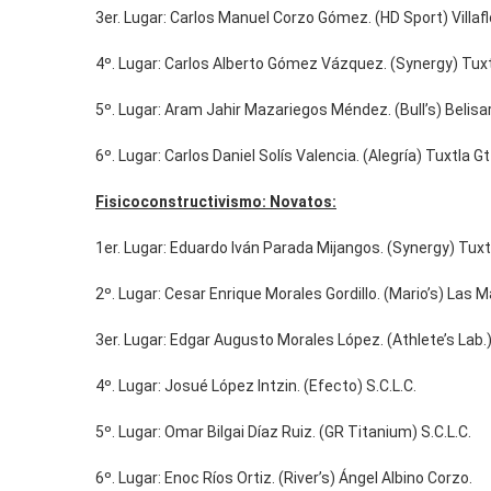
3er. Lugar: Carlos Manuel Corzo Gómez. (HD Sport) Villafl
4º. Lugar: Carlos Alberto Gómez Vázquez. (Synergy) Tuxt
5º. Lugar: Aram Jahir Mazariegos Méndez. (Bull’s) Belis
6º. Lugar: Carlos Daniel Solís Valencia. (Alegría) Tuxtla Gt
Fisicoconstructivismo: Novatos:
1er. Lugar: Eduardo Iván Parada Mijangos. (Synergy) Tuxt
2º. Lugar: Cesar Enrique Morales Gordillo. (Mario’s) Las M
3er. Lugar: Edgar Augusto Morales López. (Athlete’s Lab.
4º. Lugar: Josué López Intzin. (Efecto) S.C.L.C.
5º. Lugar: Omar Bilgai Díaz Ruiz. (GR Titanium) S.C.L.C.
6º. Lugar: Enoc Ríos Ortiz. (River’s) Ángel Albino Corzo.