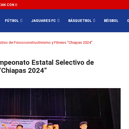
N CON IMPEDIR EL MÉXICO VS SUDÁFRICA...
3...
FÚTBOL
JAGUARES FC
BÁSQUETBOL
BÉISBOL
ctivo de Fisicoconstructivismo y Fitness “Chiapas 2024”
mpeonato Estatal Selectivo de
 “Chiapas 2024”