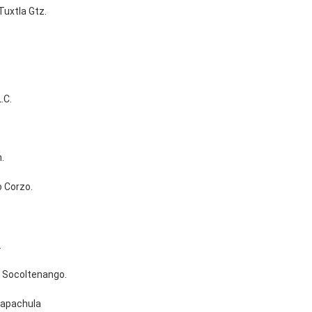
Tuxtla Gtz.
.
.C.
.
o Corzo.
.
) Socoltenango.
Tapachula