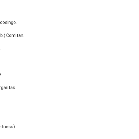
Ocosingo.
ab.) Comitan.
.
z.
rgaritas.
Fitness)