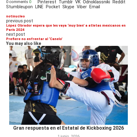
0 comments
0
Pinterest
Tumblr
VK
Odnoklassniki
Reddit
Stumbleupon
LINE
Pocket
Skype
Viber
Email
notinucleo
previous post
López Obrador espera que les vaya ‘muy bien’ a atletas mexicanos en
París 2024
next post
Prefiere no enfrentar al ‘Canelo’
You may also like
Gran respuesta en el Estatal de Kickboxing 2026
1 junio, 2026