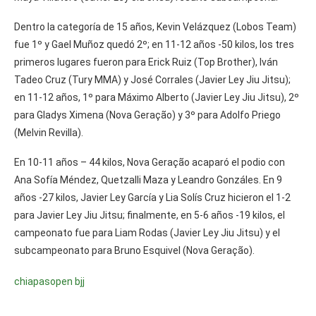
Dentro la categoría de 15 años, Kevin Velázquez (Lobos Team)
fue 1º y Gael Muñoz quedó 2º; en 11-12 años -50 kilos, los tres
primeros lugares fueron para Erick Ruiz (Top Brother), Iván
Tadeo Cruz (Tury MMA) y José Corrales (Javier Ley Jiu Jitsu);
en 11-12 años, 1º para Máximo Alberto (Javier Ley Jiu Jitsu), 2º
para Gladys Ximena (Nova Geração) y 3º para Adolfo Priego
(Melvin Revilla).
En 10-11 años – 44 kilos, Nova Geração acaparó el podio con
Ana Sofía Méndez, Quetzalli Maza y Leandro Gonzáles. En 9
años -27 kilos, Javier Ley García y Lia Solís Cruz hicieron el 1-2
para Javier Ley Jiu Jitsu; finalmente, en 5-6 años -19 kilos, el
campeonato fue para Liam Rodas (Javier Ley Jiu Jitsu) y el
subcampeonato para Bruno Esquivel (Nova Geração).
chiapas
open bjj