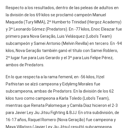
Respecto a los resultados, dentro de las peleas de adultos en
la división de los 69 kilos se proclamó campeón Manuel
Maqueda (Tury MMA), 2º Humberto Trinidad (Hergoz Academy)
y 3º Leonardo Gómez (Predators). En -77 kilos, Enoc Eleazar fue
primero para Nova Geração, Luis Velásquez (Lobo’s Team)
subcampeón y Samei Antonio (Melvin Revilla) en tercero. En -94
kilos, Nova Geração también ganó el título con Samei Roblero,
2º lugar fue para Luis Gerardo y el 3º para Luis Felipe Pérez,
ambos de Predators.
En lo que respecta a la rama femenil, en -56 kilos, Itzel
Pathistan se alzó campeona y Eidylimg Morales fue
subcampeona, ambas de Predators. En la división de los 62
kilos tuvo como campeona a Karla Toledo (Lobo’s Team),
mientras que Renata Palomeque y Camila Diaz hicieron el 2-3
para Javier Ley Jiu Jitsu Fighting & BJJ. En otra subdivisión, de
16-17 años, Raquel Romero (Nova Geração) fue campeona y
Maya Villatoro (Javier Ley Jiu Jitsu) resultó subcampeona.