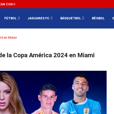
N CON IMPEDIR EL MÉXICO VS SUDÁFRICA...
3...
FÚTBOL
JAGUARES FC
BÁSQUETBOL
BÉISBOL
024 en Miami
l de la Copa América 2024 en Miami