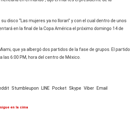
su disco “Las mujeres ya no lloran” y con el cual dentro de unos
tará en la final de la Copa América el próximo domingo 14 de
Miami, que ya albergó dos partidos de la fase de grupos. El partido
 las 6:00 PM, hora del centro de México.
eddit
Stumbleupon
LINE
Pocket
Skype
Viber
Email
sigue en la cima