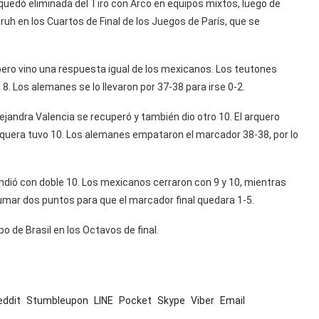
 quedó eliminada del Tiro con Arco en equipos mixtos, luego de
ruh en los Cuartos de Final de los Juegos de París, que se
 pero vino una respuesta igual de los mexicanos. Los teutones
n 8. Los alemanes se lo llevaron por 37-38 para irse 0-2.
jandra Valencia se recuperó y también dio otro 10. El arquero
rquera tuvo 10. Los alemanes empataron el marcador 38-38, por lo
pondió con doble 10. Los mexicanos cerraron con 9 y 10, mientras
 sumar dos puntos para que el marcador final quedara 1-5.
o de Brasil en los Octavos de final.
eddit
Stumbleupon
LINE
Pocket
Skype
Viber
Email