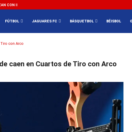
N CON IMPEDIR EL MÉXICO VS SUDÁFRICA...
3...
FÚTBOL
JAGUARES FC
BÁSQUETBOL
BÉISBOL
 Tiro con Arco
nde caen en Cuartos de Tiro con Arco