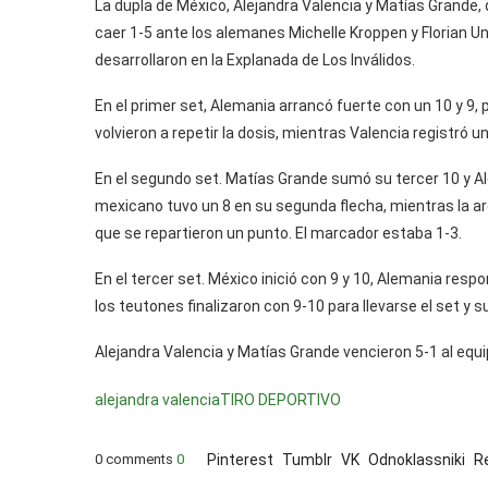
La dupla de México, Alejandra Valencia y Matías Grande,
caer 1-5 ante los alemanes Michelle Kroppen y Florian Un
desarrollaron en la Explanada de Los Inválidos.
En el primer set, Alemania arrancó fuerte con un 10 y 9,
volvieron a repetir la dosis, mientras Valencia registró u
En el segundo set. Matías Grande sumó su tercer 10 y Ale
mexicano tuvo un 8 en su segunda flecha, mientras la a
que se repartieron un punto. El marcador estaba 1-3.
En el tercer set. México inició con 9 y 10, Alemania res
los teutones finalizaron con 9-10 para llevarse el set y
Alejandra Valencia y Matías Grande vencieron 5-1 al equip
alejandra valencia
TIRO DEPORTIVO
0 comments
0
Pinterest
Tumblr
VK
Odnoklassniki
R