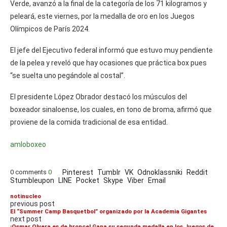
Verde, avanzó a la final de la categoría de los 71 kilogramos y
peleará, este viernes, por la medalla de oro en los Juegos
Olímpicos de París 2024.
El jefe del Ejecutivo federal informó que estuvo muy pendiente
de la pelea y reveló que hay ocasiones que práctica box pues
“se suelta uno pegándole al costal”.
El presidente López Obrador destacó los músculos del
boxeador sinaloense, los cuales, en tono de broma, afirmó que
proviene de la comida tradicional de esa entidad.
amlo
boxeo
0 comments
0
Pinterest
Tumblr
VK
Odnoklassniki
Reddit
Stumbleupon
LINE
Pocket
Skype
Viber
Email
notinucleo
previous post
El “Summer Camp Basquetbol” organizado por la Academia Gigantes
next post
¡Osmar Olvera es de bronce! Gana su segunda medalla en los Juegos de