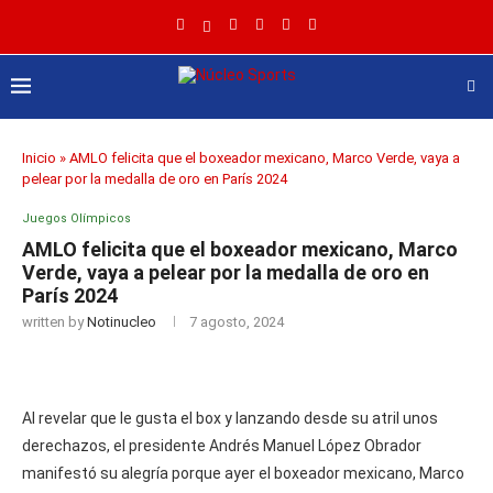
Inicio
»
AMLO felicita que el boxeador mexicano, Marco Verde, vaya a
pelear por la medalla de oro en París 2024
Juegos Olímpicos
AMLO felicita que el boxeador mexicano, Marco
Verde, vaya a pelear por la medalla de oro en
París 2024
written by
Notinucleo
7 agosto, 2024
Al revelar que le gusta el box y lanzando desde su atril unos
derechazos, el presidente Andrés Manuel López Obrador
manifestó su alegría porque ayer el boxeador mexicano, Marco