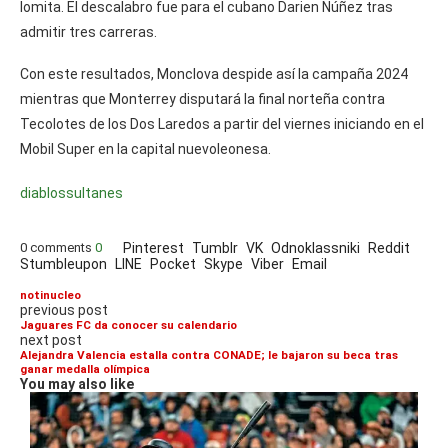
lomita. El descalabro fue para el cubano Darien Núñez tras
admitir tres carreras.
Con este resultados, Monclova despide así la campaña 2024
mientras que Monterrey disputará la final norteña contra
Tecolotes de los Dos Laredos a partir del viernes iniciando en el
Mobil Super en la capital nuevoleonesa.
diablos
sultanes
0 comments
0
Pinterest
Tumblr
VK
Odnoklassniki
Reddit
Stumbleupon
LINE
Pocket
Skype
Viber
Email
notinucleo
previous post
Jaguares FC da conocer su calendario
next post
Alejandra Valencia estalla contra CONADE; le bajaron su beca tras
ganar medalla olímpica
You may also like