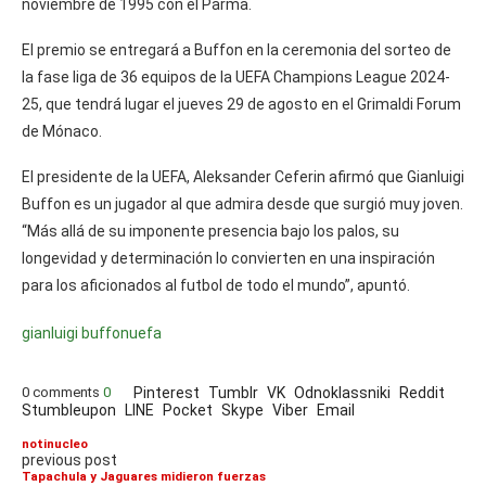
noviembre de 1995 con el Parma.
El premio se entregará a Buffon en la ceremonia del sorteo de
la fase liga de 36 equipos de la UEFA Champions League 2024-
25, que tendrá lugar el jueves 29 de agosto en el Grimaldi Forum
de Mónaco.
El presidente de la UEFA, Aleksander Ceferin afirmó que Gianluigi
Buffon es un jugador al que admira desde que surgió muy joven.
“Más allá de su imponente presencia bajo los palos, su
longevidad y determinación lo convierten en una inspiración
para los aficionados al futbol de todo el mundo”, apuntó.
gianluigi buffon
uefa
0 comments
0
Pinterest
Tumblr
VK
Odnoklassniki
Reddit
Stumbleupon
LINE
Pocket
Skype
Viber
Email
notinucleo
previous post
Tapachula y Jaguares midieron fuerzas