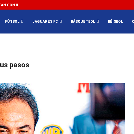
N CON IMPEDIR EL MÉXICO VS SUDÁFRICA...
3...
FÚTBOL
JAGUARES FC
BÁSQUETBOL
BÉISBOL
sus pasos