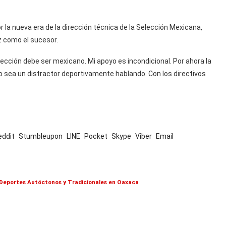
r la nueva era de la dirección técnica de la Selección Mexicana,
z como el sucesor.
cción debe ser mexicano. Mi apoyo es incondicional. Por ahora la
a no sea un distractor deportivamente hablando. Con los directivos
eddit
Stumbleupon
LINE
Pocket
Skype
Viber
Email
y Deportes Autóctonos y Tradicionales en Oaxaca