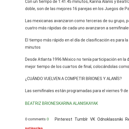
Con un tiempo de 1:41.45 minutos, Karina Alanís y Beatrí
doble, son de las mejores 16 parejas en los Juegos de Pa
Las mexicanas avanzaron como terceras de su grupo, par
cuatro más rápidas de cada uno avanzaron a semifinale
El tiempo más rápido en el día de clasificación es para l
minutos
Desde Atlanta 1996 México no tenía participación en la d
mejor tiempo de los cuartos de final, colocándolas como s
¿CUÁNDO VUELVEN A COMPETIR BRIONES Y ALANÍS?
Las semifinales están programadas para el viernes 9 de
BEATRIZ BRIONES
KARINA ALANIS
KAYAK
0 comments
0
Pinterest
Tumblr
VK
Odnoklassniki
R
notinucleo