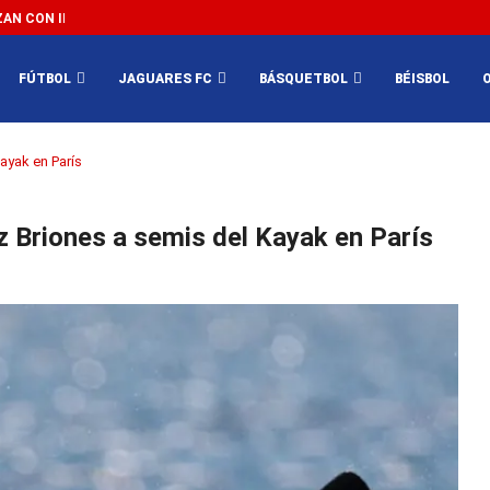
N CON IMPEDIR EL MÉXICO VS SUDÁFRICA...
3...
FÚTBOL
JAGUARES FC
BÁSQUETBOL
BÉISBOL
ayak en París
z Briones a semis del Kayak en París