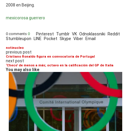
2008 en Beijing.
mexico
rosa guerrero
0 comments
0
Pinterest
Tumblr
VK
Odnoklassniki
Reddit
Stumbleupon
LINE
Pocket
Skype
Viber
Email
notinucleo
previous post
Cristiano Ronaldo figura en convocatoria de Portugal
next post
‘Checo’ de menos a más; octavo en la calificación del GP de Italia
You may also like