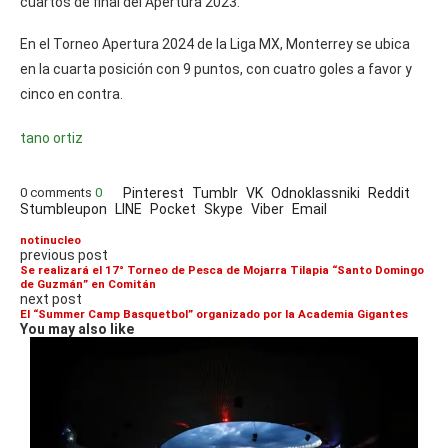
cuartos de final del Apertura 2023.
En el Torneo Apertura 2024 de la Liga MX, Monterrey se ubica
en la cuarta posición con 9 puntos, con cuatro goles a favor y
cinco en contra.
tano ortiz
0 comments
0
Pinterest
Tumblr
VK
Odnoklassniki
Reddit
Stumbleupon
LINE
Pocket
Skype
Viber
Email
notinucleo
previous post
Se realizará el 17° Torneo de Pesca de Mojarra Tilapia “Santo Domingo
de Guzmán” en Comitán
next post
El “Summer Camp Basquetbol” organizado por la Academia Gigantes
You may also like