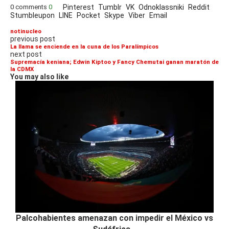
0 comments
0
Pinterest
Tumblr
VK
Odnoklassniki
Reddit
Stumbleupon
LINE
Pocket
Skype
Viber
Email
notinucleo
previous post
La llama se enciende en la cuna de los Paralímpicos
next post
Supremacía keniana; Edwin Kiptoo y Fancy Chemutai ganan maratón de
la CDMX
You may also like
Palcohabientes amenazan con impedir el México vs